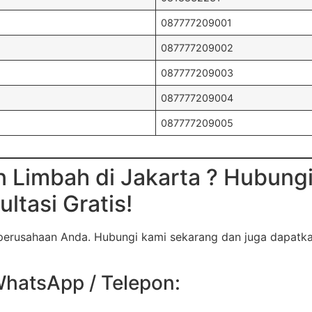
087777209001
087777209002
087777209003
087777209004
087777209005
 Limbah di Jakarta ? Hubung
ltasi Gratis!
 perusahaan Anda. Hubungi kami sekarang dan juga dapatk
hatsApp / Telepon: