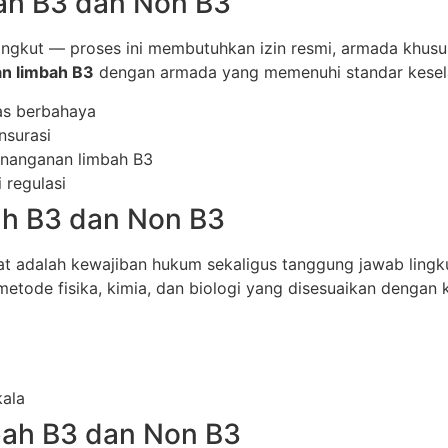
bah B3 dan Non B3
gkut — proses ini membutuhkan izin resmi, armada khusus,
an limbah B3
dengan armada yang memenuhi standar keselam
as berbahaya
nsurasi
penanganan limbah B3
 regulasi
ah B3 dan Non B3
at adalah kewajiban hukum sekaligus tanggung jawab ling
ode fisika, kimia, dan biologi yang disesuaikan dengan kar
kala
bah B3 dan Non B3