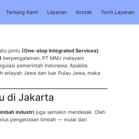
Tentang Kami
Layanan
Kontak
Form Layanan
satu pintu
(One-stop Integrated Services)
3
berpengalaman, PT MMJ melayani
egulasi pemerintah Indonesia. Apabila
uh wilayah Jawa dan luar Pulau Jawa, maka
 di Jakarta
imbah industri
juga semakin mendesak. Oleh
klus pengelolaan limbah — mulai dari